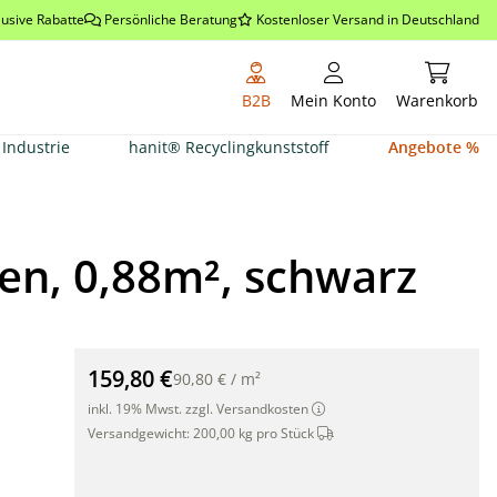
lusive Rabatte
Persönliche Beratung
Kostenloser Versand in Deutschland
Warenkor
B2B
Mein Konto
Warenkorb
Industrie
hanit® Recyclingkunststoff
Angebote %
en, 0,88m², schwarz
Schwerlastboden-Platten für mobile Baustraßen, 0,88m
159,80 €
90,80 €
/
m²
inkl. 19% Mwst. zzgl. Versandkosten
Dieser Artikel wird per Sp
Versandgewicht:
200,00 kg pro Stück