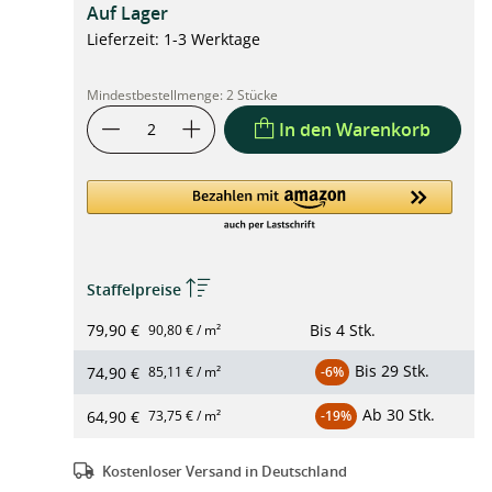
Auf Lager
Lieferzeit: 1-3 Werktage
Mindestbestellmenge:
2 Stücke
In den Warenkorb
Staffelpreise
79,90 €
Bis
4 Stk.
90,80 € / m²
Bis
29 Stk.
74,90 €
85,11 € / m²
-6%
Ab
30 Stk.
64,90 €
73,75 € / m²
-19%
Kostenloser Versand in Deutschland