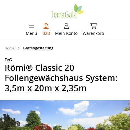
alt springen
Warenkorb enthält 
Menü
B2B
Mein Konto
Warenkorb
Home
Gartengestaltung
FVG
Römi® Classic 20
Foliengewächshaus-System:
3,5m x 20m x 2,35m