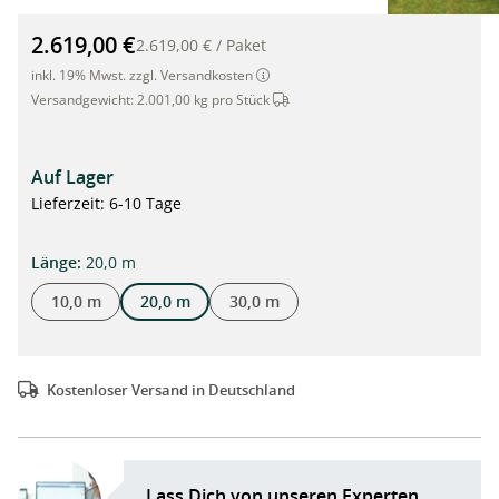
Römi® Classic 20 Foliengewächshaus-System: 3,5m x 20m x 2
2.619,00 €
2.619,00 €
/
Paket
inkl. 19% Mwst. zzgl. Versandkosten
Dieser Artikel wird per Spedition 
Versandgewicht:
2.001,00 kg pro Stück
Auf Lager
Lieferzeit: 6-10 Tage
auswählen
Länge
:
20,0 m
10,0 m
20,0 m
30,0 m
Kostenloser Versand in Deutschland
Lass Dich von unseren Experten