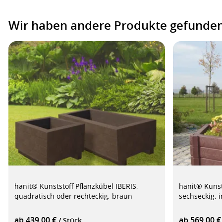
Wir haben andere Produkte gefunden,
hanit® Kunststoff Pflanzkübel IBERIS,
hanit® Kunst
quadratisch oder rechteckig, braun
sechseckig, 
ab 439,00 €
ab 569,00 
/ Stück