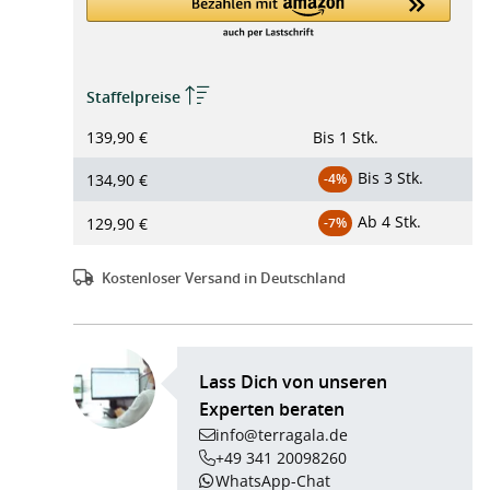
Staffelpreise
139,90 €
Bis
1 Stk.
Bis
3 Stk.
134,90 €
-4%
Ab
4 Stk.
129,90 €
-7%
Kostenloser Versand in Deutschland
Lass Dich von unseren
Experten beraten
info@terragala.de
+49 341 20098260
WhatsApp-Chat