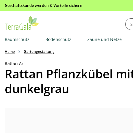
Geschäftskunde werden & Vorteile sichern
springen
Zur Hauptnavigation springen
Baumschutz
Bodenschutz
Zäune und Netze
Home
Gartengestaltung
Rattan Art
Rattan Pflanzkübel m
dunkelgrau