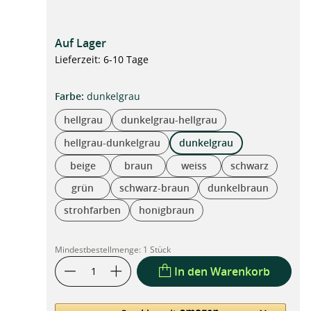
Auf Lager
Lieferzeit: 6-10 Tage
auswählen
Farbe
:
dunkelgrau
hellgrau
dunkelgrau-hellgrau
hellgrau-dunkelgrau
dunkelgrau
beige
braun
weiss
schwarz
grün
schwarz-braun
dunkelbraun
strohfarben
honigbraun
Mindestbestellmenge:
1 Stück
In den Warenkorb