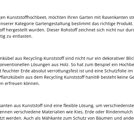
igen Kunststoffhochbeet, möchten Ihren Garten mit Rasenkanten s
unserer Kategorie Gartengestaltung bestimmt das richtige Produkt. 
ff hergestellt wurden. Dieser Rohstoff zeichnet sich nicht nur durc
ig zu entlasten.
bel aus Recycling-Kunststoff sind nicht nur ein dekorativer Blic
onventionellen Lösungen aus Holz. So hat zum Beispiel ein Hochbee
 feuchter Erde absolut verrottungsfest ist und eine Schutzfolie i
 Pflanzkübeln aus dem Recycling Kunststoff hanit® besteht keine G
ßen erfreuen können.
nten aus Kunststoff sind eine flexible Lösung, um verschiedens
rennen verschiedene Materialien wie Kies, Erde oder Rindenmulch 
t werden. Auch als Mähkante zum Schutz von Bäumen und anderen