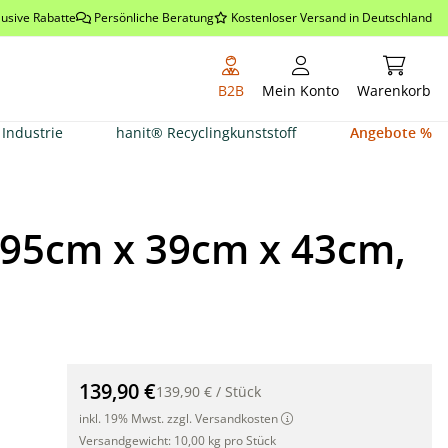
lusive Rabatte
Persönliche Beratung
Kostenloser Versand in Deutschland
Warenkor
B2B
Mein Konto
Warenkorb
Industrie
hanit® Recyclingkunststoff
Angebote %
 95cm x 39cm x 43cm,
Rattan Pflanzkübel mit Bewässerungssystem, 95cm x 3
139,90 €
139,90 €
/
Stück
inkl. 19% Mwst. zzgl. Versandkosten
Versandgewicht:
10,00 kg pro Stück