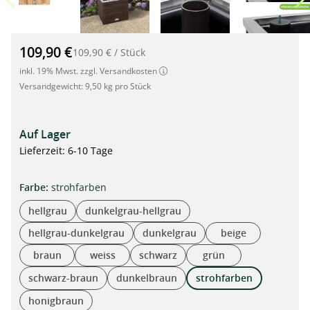
Rattan Blumenkübel mit intelligenter Bewässerung, 50cm x 5
109,90 €
109,90 €
/
Stück
inkl. 19% Mwst. zzgl. Versandkosten
Versandgewicht:
9,50 kg pro Stück
Auf Lager
Lieferzeit: 6-10 Tage
auswählen
Farbe
:
strohfarben
hellgrau
dunkelgrau-hellgrau
hellgrau-dunkelgrau
dunkelgrau
beige
braun
weiss
schwarz
grün
schwarz-braun
dunkelbraun
strohfarben
honigbraun