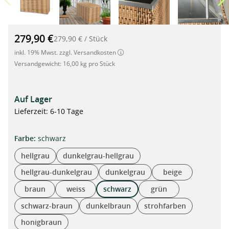
Rattan Auflagenbox, Kissenbox wasserdicht, 115cm x 60cm x 
279,90 €
279,90 €
/
Stück
inkl. 19% Mwst. zzgl. Versandkosten
Versandgewicht:
16,00 kg pro Stück
Auf Lager
Lieferzeit: 6-10 Tage
auswählen
Farbe
:
schwarz
hellgrau
dunkelgrau-hellgrau
hellgrau-dunkelgrau
dunkelgrau
beige
braun
weiss
schwarz
grün
schwarz-braun
dunkelbraun
strohfarben
honigbraun