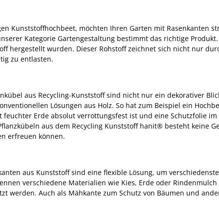
igen Kunststoffhochbeet, möchten Ihren Garten mit Rasenkanten s
unserer Kategorie Gartengestaltung bestimmt das richtige Produkt. 
ff hergestellt wurden. Dieser Rohstoff zeichnet sich nicht nur durc
ig zu entlasten.
bel aus Recycling-Kunststoff sind nicht nur ein dekorativer Blic
onventionellen Lösungen aus Holz. So hat zum Beispiel ein Hochbee
 feuchter Erde absolut verrottungsfest ist und eine Schutzfolie i
 Pflanzkübeln aus dem Recycling Kunststoff hanit® besteht keine G
ßen erfreuen können.
nten aus Kunststoff sind eine flexible Lösung, um verschiedens
rennen verschiedene Materialien wie Kies, Erde oder Rindenmulch 
t werden. Auch als Mähkante zum Schutz von Bäumen und anderen