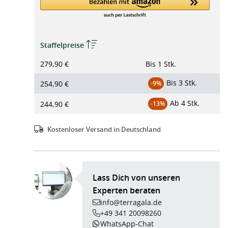
Staffelpreise
279,90 €
Bis
1 Stk.
Bis
3 Stk.
254,90 €
-9%
Ab
4 Stk.
244,90 €
-13%
Kostenloser Versand in Deutschland
Lass Dich von unseren
Experten beraten
info@terragala.de
+49 341 20098260
WhatsApp-Chat