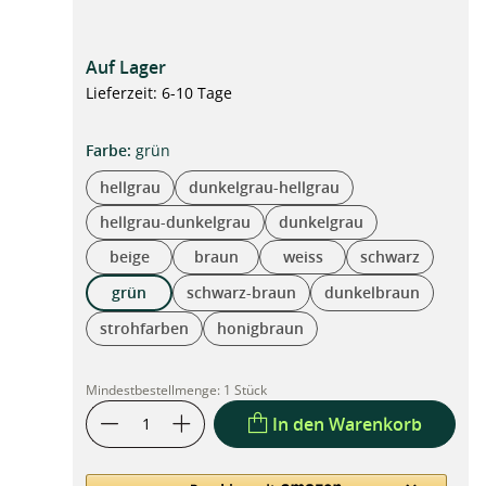
Auf Lager
Lieferzeit: 6-10 Tage
auswählen
Farbe
:
grün
hellgrau
dunkelgrau-hellgrau
hellgrau-dunkelgrau
dunkelgrau
beige
braun
weiss
schwarz
grün
schwarz-braun
dunkelbraun
strohfarben
honigbraun
Mindestbestellmenge:
1 Stück
In den Warenkorb