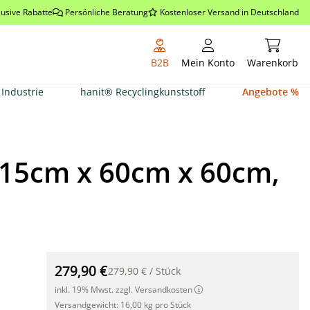
lusive Rabatte
Persönliche Beratung
Kostenloser Versand in Deutschland
Warenkor
B2B
Mein Konto
Warenkorb
Industrie
hanit® Recyclingkunststoff
Angebote %
115cm x 60cm x 60cm,
Rattan Auflagenbox, Kissenbox wasserdicht, 115cm x 
279,90 €
279,90 €
/
Stück
inkl. 19% Mwst. zzgl. Versandkosten
Versandgewicht:
16,00 kg pro Stück