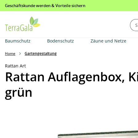
Geschäftskunde werden & Vorteile sichern
springen
Zur Hauptnavigation springen
Baumschutz
Bodenschutz
Zäune und Netze
Home
Gartengestaltung
Rattan Art
Rattan Auflagenbox, K
grün