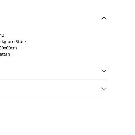
42
 kg pro Stück
60x60cm
attan