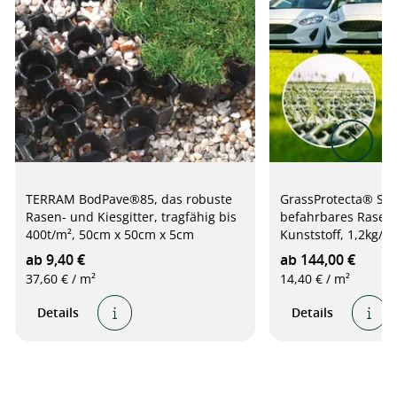
TERRAM BodPave®85, das robuste
GrassProtecta® Sta
Rasen- und Kiesgitter, tragfähig bis
befahrbares Raseng
400t/m², 50cm x 50cm x 5cm
Kunststoff, 1,2kg/m
ab 9,40 €
ab 144,00 €
37,60 € / m²
14,40 € / m²
Details
Details