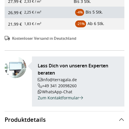
27,99 €
Bis
3 Stk.
2,33 € / m²
Bis
5 Stk.
26,99 €
2,25 € / m²
-4%
Ab
6 Stk.
21,99 €
1,83 € / m²
-21%
Kostenloser Versand in Deutschland
Lass Dich von unseren Experten
beraten
info@terragala.de
+49 341 20098260
WhatsApp-Chat
Zum Kontaktformular
Produktdetails