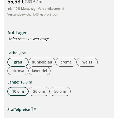
55,98 €
2,33 €
/
m²
inkl. 19% Mwst. zzgl. Versandkosten
Versandgewicht:
1,40 kg pro Stück
Auf Lager
Lieferzeit: 1-3 Werktage
auswählen
Farbe
:
grau
grau
dunkelblau
creme
weiss
altrosa
lavendel
auswählen
Länge
:
10,0 m
10,0 m
20,0 m
50,0 m
Staffelpreise