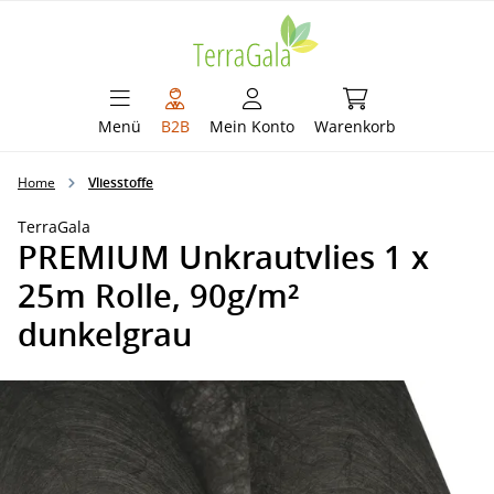
alt springen
Warenkorb enthält 
Menü
B2B
Mein Konto
Warenkorb
Home
Vliesstoffe
TerraGala
PREMIUM Unkrautvlies 1 x
25m Rolle, 90g/m²
dunkelgrau