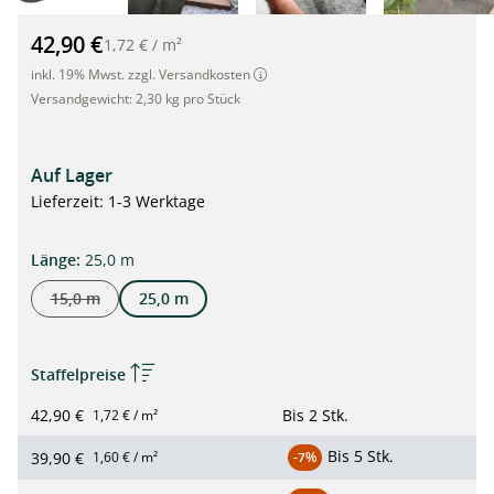
PREMIUM Unkrautvlies 1 x 25m Rolle, 90g/m² dunkelgrau"
42,90 €
1,72 €
/
m²
inkl. 19% Mwst. zzgl. Versandkosten
Versandgewicht:
2,30 kg pro Stück
Auf Lager
Lieferzeit: 1-3 Werktage
auswählen
Länge
:
25,0 m
15,0 m
25,0 m
(Diese Option ist zurzeit nicht verfügbar.)
Staffelpreise
42,90 €
Bis
2 Stk.
1,72 € / m²
Bis
5 Stk.
39,90 €
1,60 € / m²
-7%