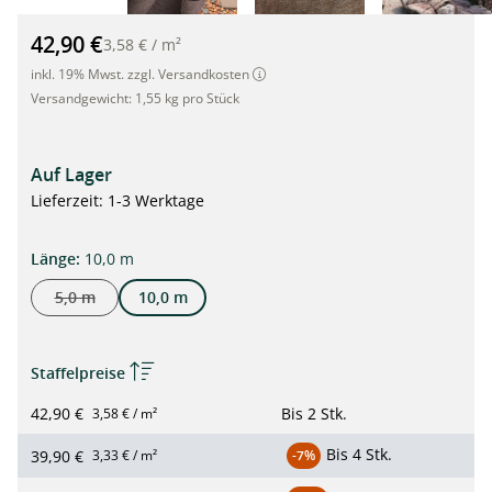
PREMIUM Gartenbau-/Steingartenvlies 1,2 x 10m 125g/m² bra
42,90 €
3,58 €
/
m²
inkl. 19% Mwst. zzgl. Versandkosten
Versandgewicht:
1,55 kg pro Stück
Auf Lager
Lieferzeit: 1-3 Werktage
auswählen
Länge
:
10,0 m
5,0 m
10,0 m
(Diese Option ist zurzeit nicht verfügbar.)
Staffelpreise
42,90 €
Bis
2 Stk.
3,58 € / m²
Bis
4 Stk.
39,90 €
3,33 € / m²
-7%