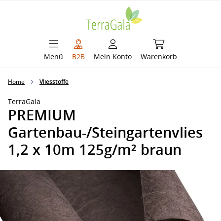
alt springen
Warenkorb enthält 
Menü
B2B
Mein Konto
Warenkorb
Home
Vliesstoffe
TerraGala
PREMIUM
Gartenbau-/Steingartenvlies
1,2 x 10m 125g/m² braun