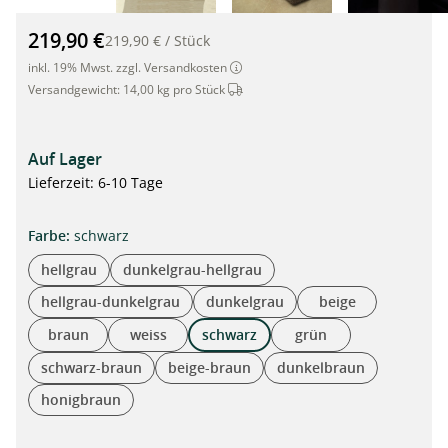
Pflanzkübel aus Rattan mit Selbstbewässerung, 125cm x 39cm
219,90 €
219,90 €
/
Stück
inkl. 19% Mwst. zzgl. Versandkosten
Dieser Artikel wird per Spedition ver
Versandgewicht:
14,00 kg pro Stück
Auf Lager
Lieferzeit: 6-10 Tage
auswählen
Farbe
:
schwarz
hellgrau
dunkelgrau-hellgrau
hellgrau-dunkelgrau
dunkelgrau
beige
braun
weiss
schwarz
grün
schwarz-braun
beige-braun
dunkelbraun
honigbraun