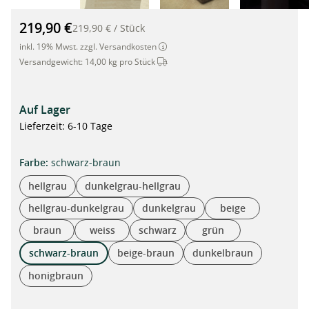
Pflanzkübel aus Rattan mit Selbstbewässerung, 125cm x 39cm
219,90 €
219,90 €
/
Stück
inkl. 19% Mwst. zzgl. Versandkosten
Dieser Artikel wird per Spedition ver
Versandgewicht:
14,00 kg pro Stück
Auf Lager
Lieferzeit: 6-10 Tage
auswählen
Farbe
:
schwarz-braun
hellgrau
dunkelgrau-hellgrau
hellgrau-dunkelgrau
dunkelgrau
beige
braun
weiss
schwarz
grün
schwarz-braun
beige-braun
dunkelbraun
honigbraun