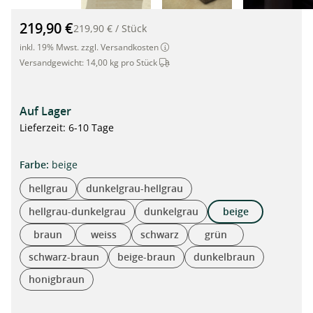
Pflanzkübel aus Rattan mit Selbstbewässerung, 125cm x 39cm
219,90 €
219,90 €
/
Stück
inkl. 19% Mwst. zzgl. Versandkosten
Dieser Artikel wird per Spedition ver
Versandgewicht:
14,00 kg pro Stück
Auf Lager
Lieferzeit: 6-10 Tage
auswählen
Farbe
:
beige
hellgrau
dunkelgrau-hellgrau
hellgrau-dunkelgrau
dunkelgrau
beige
braun
weiss
schwarz
grün
schwarz-braun
beige-braun
dunkelbraun
honigbraun