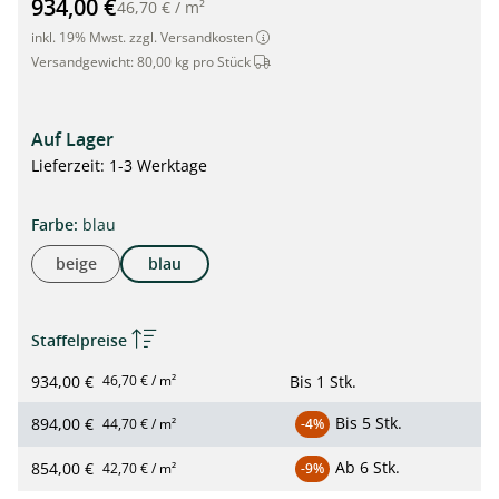
PathMat Sandmatte 2 x 10m, BLAU"
934,00 €
46,70 €
/
m²
inkl. 19% Mwst. zzgl. Versandkosten
Dieser Artikel wird per Spedition ver
Versandgewicht:
80,00 kg pro Stück
Auf Lager
Lieferzeit: 1-3 Werktage
auswählen
Farbe
:
blau
beige
blau
Staffelpreise
934,00 €
Bis
1 Stk.
46,70 € / m²
Bis
5 Stk.
894,00 €
44,70 € / m²
-4%
Ab
6 Stk.
854,00 €
42,70 € / m²
-9%