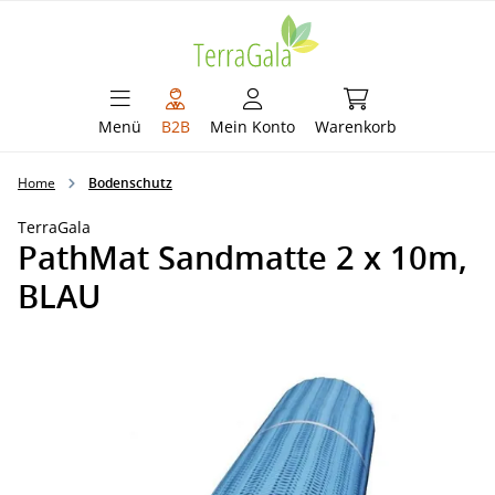
alt springen
Warenkorb enthält 
Menü
B2B
Mein Konto
Warenkorb
Home
Bodenschutz
TerraGala
PathMat Sandmatte 2 x 10m,
BLAU