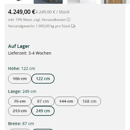
Mülltonnenbox mit Edelstahl-Motivtür für 3 Tonnen à 240 Liter
4.249,00 €
4.249,00 €
/
Stück
inkl. 19% Mwst. zzgl. Versandkosten
Dieser Artikel wird per Spedition 
Versandgewicht:
1.000,00 kg pro Stück
Auf Lager
Lieferzeit: 3-4 Wochen
auswählen
Höhe
:
122 cm
106 cm
122 cm
(Diese Option ist zurzeit nicht verfügbar.)
auswählen
Länge
:
249 cm
75 cm
87 cm
144 cm
168 cm
(Diese Option ist zurzeit nicht verfügbar.)
(Diese Option ist zurzeit nicht verfügba
213 cm
249 cm
(Diese Option ist zurzeit nicht verfügbar.)
auswählen
Breite
:
87 cm