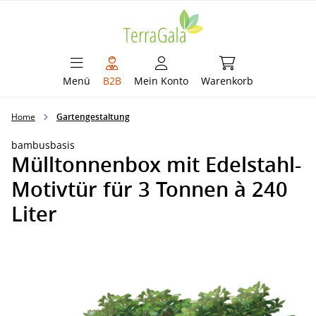
alt springen
Warenkorb enthält 
Menü
B2B
Mein Konto
Warenkorb
Home
Gartengestaltung
bambusbasis
Mülltonnenbox mit Edelstahl-
Motivtür für 3 Tonnen à 240
Liter