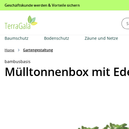
Geschäftskunde werden & Vorteile sichern
springen
Zur Hauptnavigation springen
Baumschutz
Bodenschutz
Zäune und Netze
Home
Gartengestaltung
bambusbasis
Mülltonnenbox mit Edel