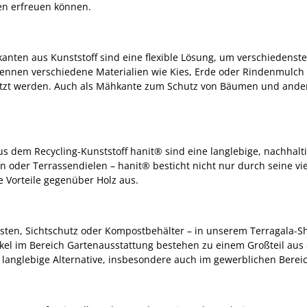
ßen erfreuen können.
nten aus Kunststoff sind eine flexible Lösung, um verschiedens
rennen verschiedene Materialien wie Kies, Erde oder Rindenmulch 
t werden. Auch als Mähkante zum Schutz von Bäumen und anderen
 dem Recycling-Kunststoff hanit® sind eine langlebige, nachhalti
sten oder Terrassendielen – hanit® besticht nicht nur durch seine 
e Vorteile gegenüber Holz aus.
ten, Sichtschutz oder Kompostbehälter – in unserem Terragala-Sho
ikel im Bereich Gartenausstattung bestehen zu einem Großteil aus
m langlebige Alternative, insbesondere auch im gewerblichen Bere