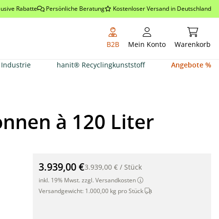
lusive Rabatte
Persönliche Beratung
Kostenloser Versand in Deutschland
Warenkor
B2B
Mein Konto
Warenkorb
Industrie
hanit® Recyclingkunststoff
Angebote %
onnen à 120 Liter
Mülltonnenbox mit Edelstahl-Motivtür für 3 Tonnen à 1
3.939,00 €
3.939,00 €
/
Stück
inkl. 19% Mwst. zzgl. Versandkosten
Dieser Artikel wird per S
Versandgewicht:
1.000,00 kg pro Stück