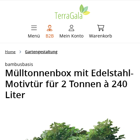
alt springen
Warenkorb enthält 
Menü
B2B
Mein Konto
Warenkorb
Home
Gartengestaltung
bambusbasis
Mülltonnenbox mit Edelstahl-
Motivtür für 2 Tonnen à 240
Liter