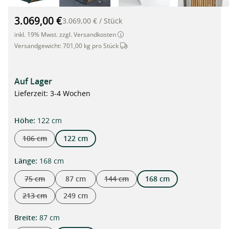
Mülltonnenbox mit Edelstahl-Motivtür für 2 Tonnen à 240 Liter
3.069,00 €
3.069,00 €
/
Stück
inkl. 19% Mwst. zzgl. Versandkosten
Dieser Artikel wird per Spedition ve
Versandgewicht:
701,00 kg pro Stück
Auf Lager
Lieferzeit: 3-4 Wochen
auswählen
Höhe
:
122 cm
106 cm
122 cm
(Diese Option ist zurzeit nicht verfügbar.)
auswählen
Länge
:
168 cm
75 cm
87 cm
144 cm
168 cm
(Diese Option ist zurzeit nicht verfügbar.)
(Diese Option ist zurzeit nicht verfügba
213 cm
249 cm
(Diese Option ist zurzeit nicht verfügbar.)
auswählen
Breite
:
87 cm