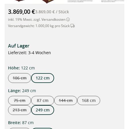
Mülltonnenbox aus Bambus und Cortenstahl für 3 Tonnen à 24
3.869,00 €
3.869,00 €
/
Stück
inkl. 19% Mwst. zzgl. Versandkosten
Dieser Artikel wird per Spedition 
Versandgewicht:
1.000,00 kg pro Stück
Auf Lager
Lieferzeit: 3-4 Wochen
auswählen
Höhe
:
122 cm
106 cm
122 cm
(Diese Option ist zurzeit nicht verfügbar.)
auswählen
Länge
:
249 cm
75 cm
87 cm
144 cm
168 cm
(Diese Option ist zurzeit nicht verfügbar.)
(Diese Option ist zurzeit nicht verfügba
213 cm
249 cm
(Diese Option ist zurzeit nicht verfügbar.)
auswählen
Breite
:
87 cm