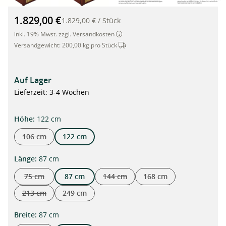
Mülltonnenbox aus Bambus und Cortenstahl für 1 Tonne à 240
1.829,00 €
1.829,00 €
/
Stück
inkl. 19% Mwst. zzgl. Versandkosten
Dieser Artikel wird per Spedition ve
Versandgewicht:
200,00 kg pro Stück
Auf Lager
Lieferzeit: 3-4 Wochen
auswählen
Höhe
:
122 cm
106 cm
122 cm
(Diese Option ist zurzeit nicht verfügbar.)
auswählen
Länge
:
87 cm
75 cm
87 cm
144 cm
168 cm
(Diese Option ist zurzeit nicht verfügbar.)
(Diese Option ist zurzeit nicht verfügba
213 cm
249 cm
(Diese Option ist zurzeit nicht verfügbar.)
auswählen
Breite
:
87 cm