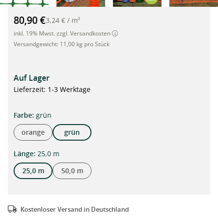
MEDIUM Absperrzaun grün, 1 x 25m plus 10 Standard Stahlst
80,90 €
3,24 €
/
m²
inkl. 19% Mwst. zzgl. Versandkosten
Versandgewicht:
11,00 kg pro Stück
Auf Lager
Lieferzeit: 1-3 Werktage
auswählen
Farbe
:
grün
orange
grün
auswählen
Länge
:
25,0 m
25,0 m
50,0 m
Kostenloser Versand in Deutschland