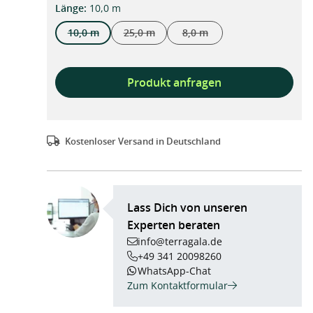
auswählen
Länge
:
10,0 m
10,0 m
25,0 m
8,0 m
(Diese Option ist zurzeit nicht verfügbar.)
(Diese Option ist zurzeit nicht verfügbar.)
(Diese Option ist zurzeit nich
Produkt anfragen
Kostenloser Versand in Deutschland
Lass Dich von unseren
Experten beraten
info@terragala.de
+49 341 20098260
WhatsApp-Chat
Zum Kontaktformular