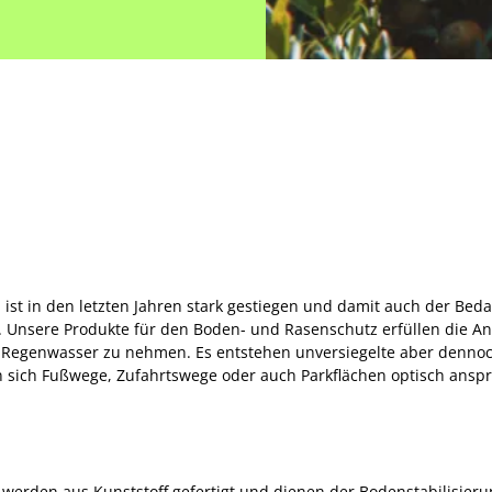
ist in den letzten Jahren stark gestiegen und damit auch der Beda
 Unsere Produkte für den Boden- und Rasenschutz erfüllen die Anf
on Regenwasser zu nehmen. Es entstehen unversiegelte aber denno
en sich Fußwege, Zufahrtswege oder auch Parkflächen optisch anspr
 werden aus Kunststoff gefertigt und dienen der Bodenstabilisier