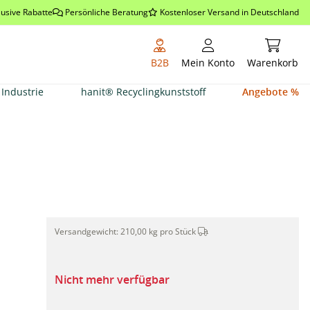
lusive Rabatte
Persönliche Beratung
Kostenloser Versand in Deutschland
Warenkor
B2B
Mein Konto
Warenkorb
Industrie
hanit® Recyclingkunststoff
Angebote %
Dieser Artikel wird per Sp
Maulwurfsperre 2,10 x 10m, schwarz"
Versandgewicht:
210,00 kg pro Stück
Nicht mehr verfügbar