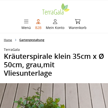
alt springen
Warenkorb enthält 
Menü
B2B
Mein Konto
Warenkorb
Home
Gartengestaltung
TerraGala
Kräuterspirale klein 35cm x Ø
50cm, grau,mit
Vliesunterlage