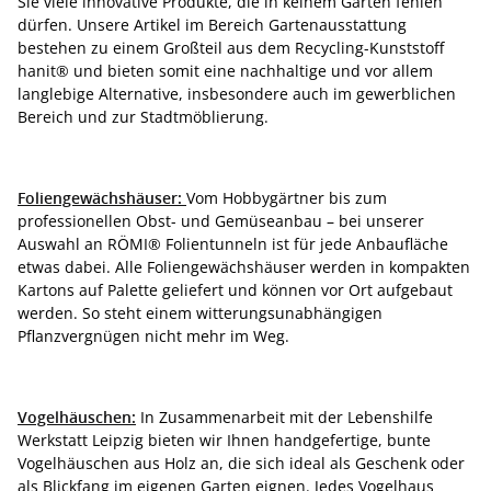
Sie viele innovative Produkte, die in keinem Garten fehlen
dürfen. Unsere Artikel im Bereich Gartenausstattung
bestehen zu einem Großteil aus dem Recycling-Kunststoff
hanit® und bieten somit eine nachhaltige und vor allem
langlebige Alternative, insbesondere auch im gewerblichen
Bereich und zur Stadtmöblierung.
Foliengewächshäuser:
Vom Hobbygärtner bis zum
professionellen Obst- und Gemüseanbau – bei unserer
Auswahl an RÖMI® Folientunneln ist für jede Anbaufläche
etwas dabei. Alle Foliengewächshäuser werden in kompakten
Kartons auf Palette geliefert und können vor Ort aufgebaut
werden. So steht einem witterungsunabhängigen
Pflanzvergnügen nicht mehr im Weg.
Vogelhäuschen:
In Zusammenarbeit mit der Lebenshilfe
Werkstatt Leipzig bieten wir Ihnen handgefertige, bunte
Vogelhäuschen aus Holz an, die sich ideal als Geschenk oder
als Blickfang im eigenen Garten eignen. Jedes Vogelhaus