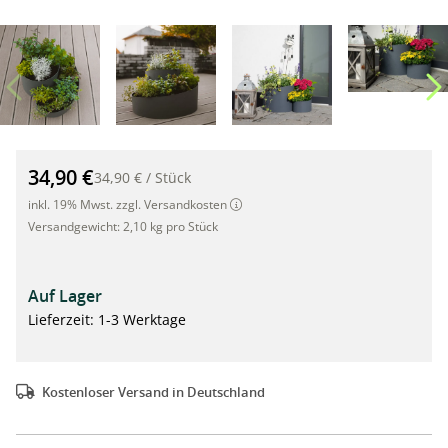
Kräuterspirale klein 35cm x Ø 50cm, grau,mit Vliesunterlage"
34,90 €
34,90 €
/
Stück
inkl. 19% Mwst. zzgl. Versandkosten
Versandgewicht:
2,10 kg pro Stück
Auf Lager
Lieferzeit: 1-3 Werktage
Kostenloser Versand in Deutschland