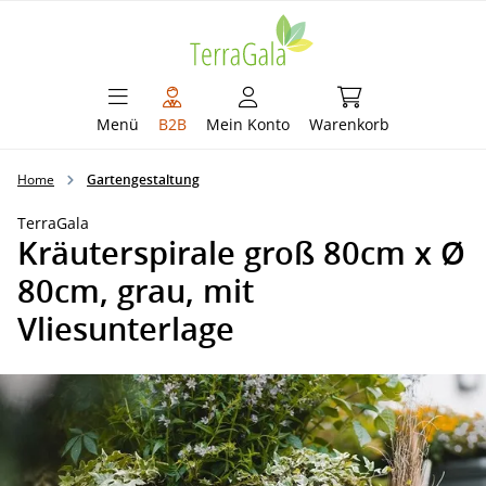
alt springen
Warenkorb enthält 
Menü
B2B
Mein Konto
Warenkorb
Home
Gartengestaltung
TerraGala
Kräuterspirale groß 80cm x Ø
80cm, grau, mit
Vliesunterlage