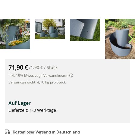
Kräuterspirale groß 80cm x Ø 80cm, grau, mit Vliesunterlage"
71,90 €
71,90 €
/
Stück
inkl. 19% Mwst. zzgl. Versandkosten
Versandgewicht:
4,10 kg pro Stück
Auf Lager
Lieferzeit: 1-3 Werktage
Kostenloser Versand in Deutschland