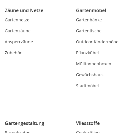
Zäune und Netze
Gartenmöbel
Gartennetze
Gartenbänke
Gartenzäune
Gartentische
Absperrzäune
Outdoor Kindermöbel
Zubehör
Pflanzkübel
Mülltonnenboxen
Gewächshaus
Stadtmöbel
Gartengestaltung
Vliesstoffe
Rasenkanten
Geotextilien