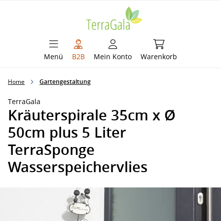
alt springen
Warenkorb enthält 
Menü
B2B
Mein Konto
Warenkorb
Home
Gartengestaltung
TerraGala
Kräuterspirale 35cm x Ø
50cm plus 5 Liter
TerraSponge
Wasserspeichervlies