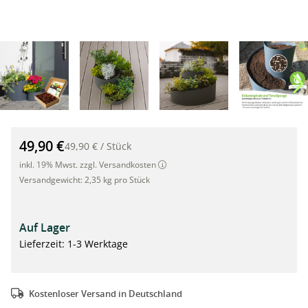
Kräuterspirale 35cm x Ø 50cm plus 5 Liter TerraSponge Wasser
49,90 €
49,90 €
/
Stück
inkl. 19% Mwst. zzgl. Versandkosten
Versandgewicht:
2,35 kg pro Stück
Auf Lager
Lieferzeit: 1-3 Werktage
Kostenloser Versand in Deutschland