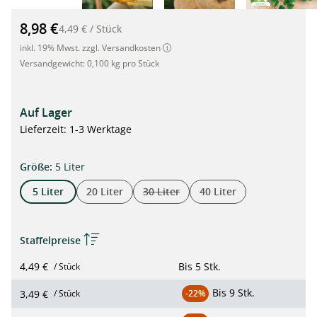
Jute Übertopf, kompostierbarer Pflanztopf, 5 Liter"
8,98 €
4,49 €
/
Stück
inkl. 19% Mwst. zzgl. Versandkosten
Versandgewicht:
0,100 kg pro Stück
Auf Lager
Lieferzeit: 1-3 Werktage
auswählen
Größe
:
5 Liter
5 Liter
20 Liter
30 Liter
40 Liter
(Diese Option ist zurzeit nicht verfügba
Staffelpreise
4,49 €
Bis
5 Stk.
/ Stück
Bis
9 Stk.
3,49 €
/ Stück
-22%