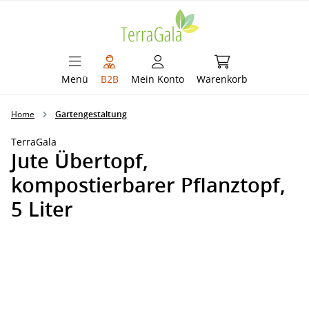
alt springen
Warenkorb enthält 
Menü
B2B
Mein Konto
Warenkorb
Home
Gartengestaltung
TerraGala
Jute Übertopf,
kompostierbarer Pflanztopf,
5 Liter