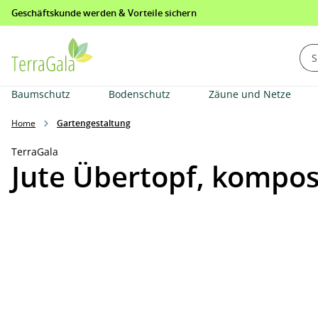
Geschäftskunde werden & Vorteile sichern
springen
Zur Hauptnavigation springen
Baumschutz
Bodenschutz
Zäune und Netze
Home
Gartengestaltung
TerraGala
Jute Übertopf, kompost