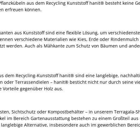
 Pflanzkübeln aus dem Recycling Kunststoff hanit® besteht keine G
ßen erfreuen können.
nten aus Kunststoff sind eine flexible Lösung, um verschiedens
rennen verschiedene Materialien wie Kies, Erde oder Rindenmulch 
t werden. Auch als Mähkante zum Schutz von Bäumen und anderen
 dem Recycling-Kunststoff hanit® sind eine langlebige, nachhalti
sten oder Terrassendielen – hanit® besticht nicht nur durch seine 
e Vorteile gegenüber Holz aus.
ten, Sichtschutz oder Kompostbehälter – in unserem Terragala-Sho
ikel im Bereich Gartenausstattung bestehen zu einem Großteil aus
m langlebige Alternative, insbesondere auch im gewerblichen Bere