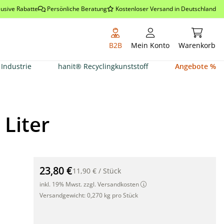
lusive Rabatte
Persönliche Beratung
Kostenloser Versand in Deutschland
Warenkor
B2B
Mein Konto
Warenkorb
Industrie
hanit® Recyclingkunststoff
Angebote %
 Liter
Jute Übertopf, kompostierbarer Pflanztopf, 40 Liter"
23,80 €
11,90 €
/
Stück
inkl. 19% Mwst. zzgl. Versandkosten
Versandgewicht:
0,270 kg pro Stück