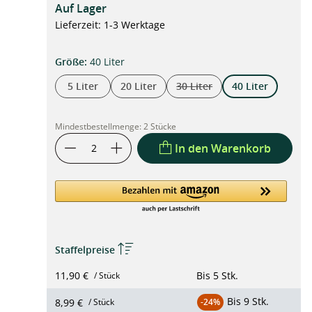
Auf Lager
Lieferzeit: 1-3 Werktage
auswählen
Größe
:
40 Liter
5 Liter
20 Liter
30 Liter
40 Liter
(Diese Option ist zurzeit nich
Mindestbestellmenge:
2 Stücke
In den Warenkorb
Staffelpreise
11,90 €
Bis
5 Stk.
/ Stück
Bis
9 Stk.
8,99 €
/ Stück
-24%