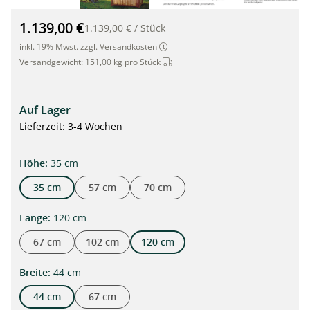
Hochwertiges Hochbeet aus Bambus und Cortenstahl, 120 x 44
1.139,00 €
1.139,00 €
/
Stück
inkl. 19% Mwst. zzgl. Versandkosten
Dieser Artikel wird per Spedition ve
Versandgewicht:
151,00 kg pro Stück
Auf Lager
Lieferzeit: 3-4 Wochen
auswählen
Höhe
:
35 cm
35 cm
57 cm
70 cm
auswählen
Länge
:
120 cm
67 cm
102 cm
120 cm
auswählen
Breite
:
44 cm
44 cm
67 cm