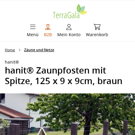
alt springen
Warenkorb enthält 
Menü
B2B
Mein Konto
Warenkorb
Home
Zäune und Netze
hanit®
hanit® Zaunpfosten mit
Spitze, 125 x 9 x 9cm, braun