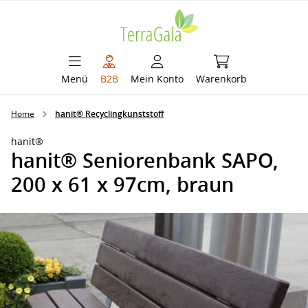
alt springen
Warenkorb enthält 
Menü
B2B
Mein Konto
Warenkorb
Home
hanit® Recyclingkunststoff
hanit®
hanit® Seniorenbank SAPO,
200 x 61 x 97cm, braun