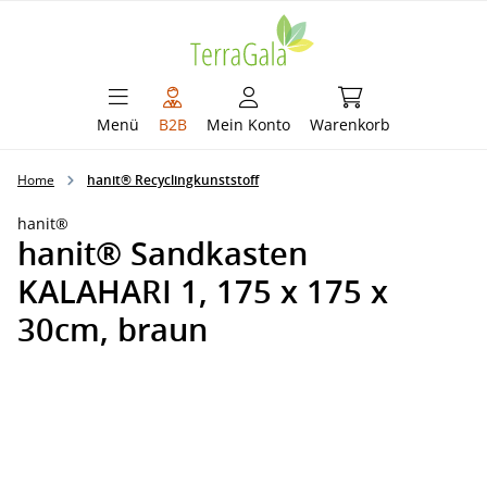
alt springen
Warenkorb enthält 
Menü
B2B
Mein Konto
Warenkorb
Home
hanit® Recyclingkunststoff
hanit®
hanit® Sandkasten
KALAHARI 1, 175 x 175 x
30cm, braun