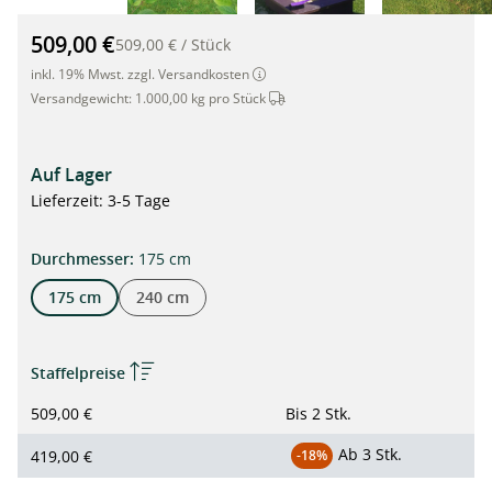
hanit® Sandkasten KALAHARI 1, 175 x 175 x 30cm, braun"
509,00 €
509,00 €
/
Stück
inkl. 19% Mwst. zzgl. Versandkosten
Dieser Artikel wird per Spedition 
Versandgewicht:
1.000,00 kg pro Stück
Auf Lager
Lieferzeit: 3-5 Tage
auswählen
Durchmesser
:
175 cm
175 cm
240 cm
Staffelpreise
509,00 €
Bis
2 Stk.
Ab
3 Stk.
419,00 €
-18%