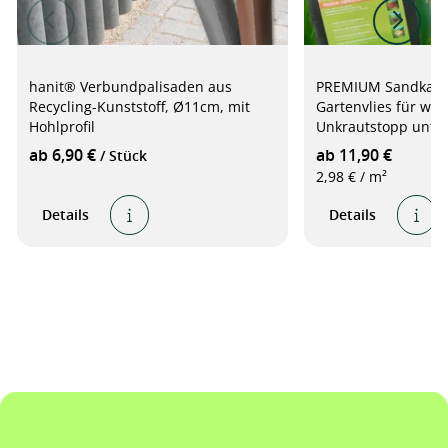
hanit® Verbundpalisaden aus
PREMIUM Sandkaste
Recycling-Kunststoff, Ø11cm, mit
Gartenvlies für wi
Hohlprofil
Unkrautstopp unte
Sandkasten, grau
ab 6,90 €
ab 11,90 €
/ Stück
2,98 € / m²
Details
Details