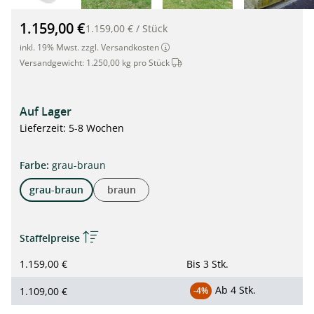
hanit® Picknick Sitzgruppe ISOLA, 200 x 174 x 78cm, grau-bra
1.159,00 €
1.159,00 €
/
Stück
inkl. 19% Mwst. zzgl. Versandkosten
Dieser Artikel wird per Spedition 
Versandgewicht:
1.250,00 kg pro Stück
Auf Lager
Lieferzeit: 5-8 Wochen
auswählen
Farbe
:
grau-braun
grau-braun
braun
Staffelpreise
1.159,00 €
Bis
3 Stk.
Ab
4 Stk.
1.109,00 €
-4%