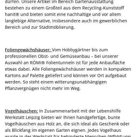
dürfen. Unsere Artikel im Bereich Gartenausstattung
bestehen zu einem Großteil aus dem Recycling-Kunststoff
hanit® und bieten somit eine nachhaltige und vor allem
langlebige Alternative, insbesondere auch im gewerblichen
Bereich und zur Stadtmöblierung.
Foliengewächshäuser:
Vom Hobbygärtner bis zum
professionellen Obst- und Gemüseanbau – bei unserer
Auswahl an RÖMI® Folientunneln ist für jede Anbaufläche
etwas dabei. Alle Foliengewächshäuser werden in kompakten
Kartons auf Palette geliefert und können vor Ort aufgebaut
werden. So steht einem witterungsunabhängigen
Pflanzvergnügen nicht mehr im Weg.
Vogelhäuschen:
In Zusammenarbeit mit der Lebenshilfe
Werkstatt Leipzig bieten wir Ihnen handgefertige, bunte
Vogelhäuschen aus Holz an, die sich ideal als Geschenk oder
als Blickfang im eigenen Garten eignen. Jedes Vogelhaus
wurde in der Werkstatt für behinderte Menschen (WfbM) von