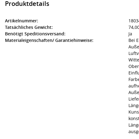
Produktdetails
Artikelnummer:
1803
Tatsächliches Gewicht:
74,00
Benötigt Speditionsversand:
Ja
Materialeigenschaften/ Garantiehinweise:
Bei E
Auße
Luft
Witt
Ober
Einfl
Farb
aufh
Auße
Lief
Läng
Kuns
konst
Läng
aus