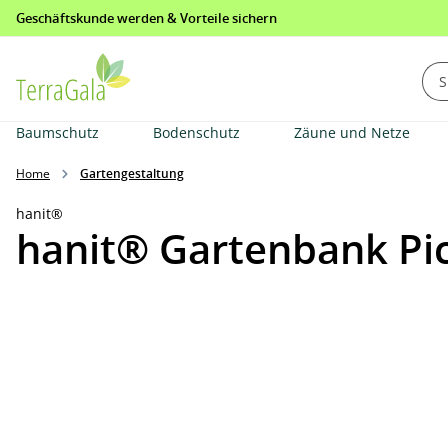
Geschäftskunde werden & Vorteile sichern
springen
Zur Hauptnavigation springen
Baumschutz
Bodenschutz
Zäune und Netze
Home
Gartengestaltung
hanit®
hanit® Gartenbank Picc