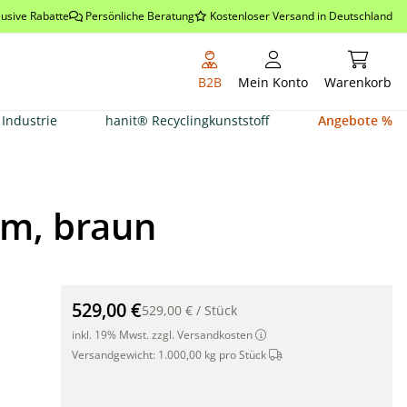
lusive Rabatte
Persönliche Beratung
Kostenloser Versand in Deutschland
Warenkor
B2B
Mein Konto
Warenkorb
Industrie
hanit® Recyclingkunststoff
Angebote %
cm, braun
hanit® Gartenbank Piccadilly 1, 150 x 65 x 80cm, brau
529,00 €
529,00 €
/
Stück
inkl. 19% Mwst. zzgl. Versandkosten
Dieser Artikel wird per S
Versandgewicht:
1.000,00 kg pro Stück