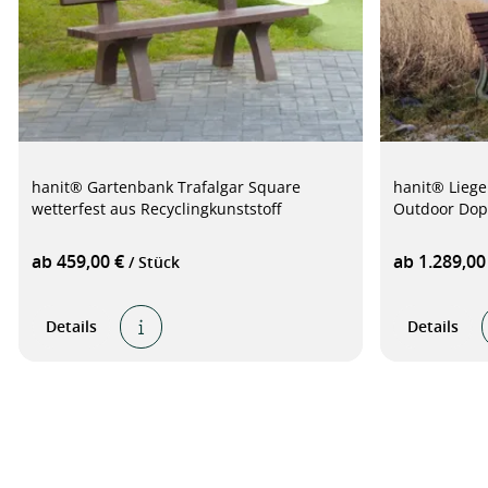
hanit® Gartenbank Trafalgar Square
hanit® Liege
wetterfest aus Recyclingkunststoff
Outdoor Dopp
ab 459,00 €
ab 1.289,00
/ Stück
Details
Details