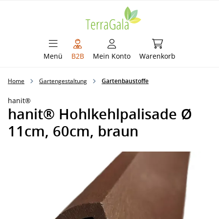
alt springen
Warenkorb enthält 
Menü
B2B
Mein Konto
Warenkorb
Home
Gartengestaltung
Gartenbaustoffe
hanit®
hanit® Hohlkehlpalisade Ø
11cm, 60cm, braun