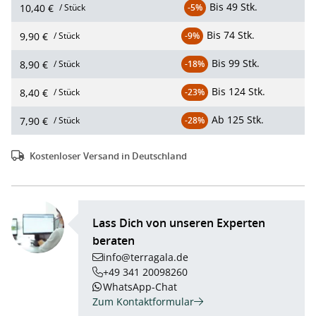
Bis
49 Stk.
10,40 €
/ Stück
-5%
Bis
74 Stk.
9,90 €
/ Stück
-9%
Bis
99 Stk.
8,90 €
/ Stück
-18%
Bis
124 Stk.
8,40 €
/ Stück
-23%
Ab
125 Stk.
7,90 €
/ Stück
-28%
Kostenloser Versand in Deutschland
Lass Dich von unseren Experten
beraten
info@terragala.de
+49 341 20098260
WhatsApp-Chat
Zum Kontaktformular