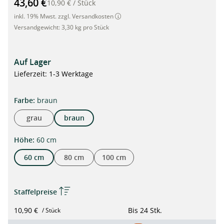
43,60 €
10,90 €
/
Stück
inkl. 19% Mwst. zzgl. Versandkosten
Versandgewicht:
3,30 kg pro Stück
Auf Lager
Lieferzeit: 1-3 Werktage
auswählen
Farbe
:
braun
grau
braun
auswählen
Höhe
:
60 cm
60 cm
80 cm
100 cm
Staffelpreise
10,90 €
Bis
24 Stk.
/ Stück