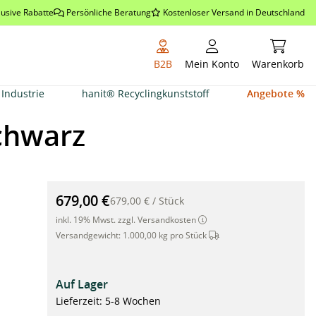
lusive Rabatte
Persönliche Beratung
Kostenloser Versand in Deutschland
Warenkor
B2B
Mein Konto
Warenkorb
Industrie
hanit® Recyclingkunststoff
Angebote %
schwarz
hanit® Tisch CALERO, 150 x 67 x 75cm, grau-schwarz"
679,00 €
679,00 €
/
Stück
inkl. 19% Mwst. zzgl. Versandkosten
Dieser Artikel wird per S
Versandgewicht:
1.000,00 kg pro Stück
Auf Lager
Lieferzeit: 5-8 Wochen