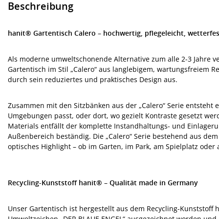
Beschreibung
hanit® Gartentisch Calero – hochwertig, pflegeleicht, wetterfe
Als moderne umweltschonende Alternative zum alle 2-3 Jahre ve
Gartentisch im Stil „Calero“ aus langlebigem, wartungsfreiem Rec
durch sein reduziertes und praktisches Design aus.
Zusammen mit den Sitzbänken aus der „Calero“ Serie entsteht 
Umgebungen passt, oder dort, wo gezielt Kontraste gesetzt wer
Materials entfällt der komplette Instandhaltungs- und Einlager
Außenbereich beständig. Die „Calero“ Serie bestehend aus dem T
optisches Highlight – ob im Garten, im Park, am Spielplatz oder 
Recycling-Kunststoff hanit® – Qualität made in Germany
Unser Gartentisch ist hergestellt aus dem Recycling-Kunststoff 
Umweltzeichen „DER BLAUE ENGEL“ ausgezeichnet worden und im 