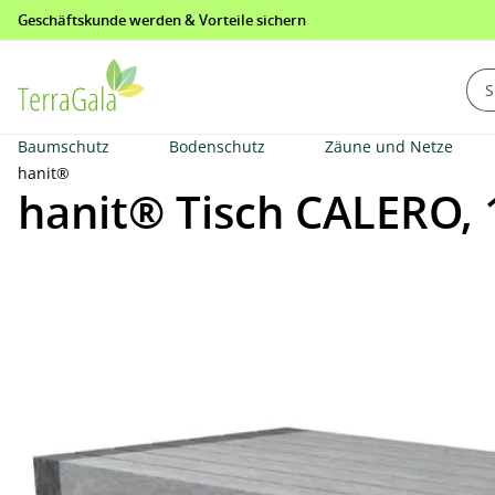
Geschäftskunde werden & Vorteile sichern
springen
Zur Hauptnavigation springen
Baumschutz
Bodenschutz
Zäune und Netze
hanit®
hanit® Tisch CALERO, 