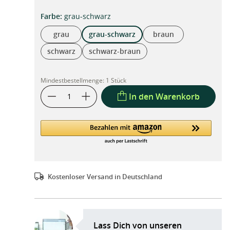
auswählen
Farbe
:
grau-schwarz
grau
grau-schwarz
braun
schwarz
schwarz-braun
Mindestbestellmenge:
1 Stück
In den Warenkorb
Kostenloser Versand in Deutschland
Lass Dich von unseren