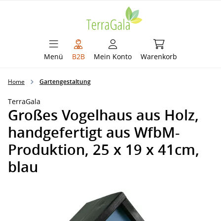
alt springen
Warenkorb enthält 
Menü
B2B
Mein Konto
Warenkorb
Home
Gartengestaltung
TerraGala
Großes Vogelhaus aus Holz,
handgefertigt aus WfbM-
Produktion, 25 x 19 x 41cm,
blau