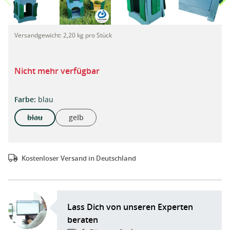
Großes Vogelhaus aus Holz, handgefertigt aus WfbM-Produktion
Versandgewicht:
2,20 kg pro Stück
Nicht mehr verfügbar
auswählen
Farbe
:
blau
blau
gelb
(Diese Option ist zurzeit nicht verfügbar.)
Kostenloser Versand in Deutschland
Lass Dich von unseren Experten
beraten