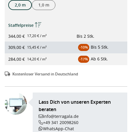
2,0 m
1,0 m
Staffelpreise
344,00 €
Bis
2 Stk.
17,20 € / m²
Bis
5 Stk.
309,00 €
15,45 € / m²
-10%
Ab
6 Stk.
284,00 €
14,20 € / m²
-17%
Kostenloser Versand in Deutschland
Lass Dich von unseren Experten
beraten
info@terragala.de
+49 341 20098260
WhatsApp-Chat