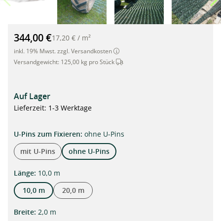
GrassProtecta® Premium, befahrbares Rasenschutzgitter aus K
344,00 €
17,20 €
/
m²
inkl. 19% Mwst. zzgl. Versandkosten
Dieser Artikel wird per Spedition ve
Versandgewicht:
125,00 kg pro Stück
Auf Lager
Lieferzeit: 1-3 Werktage
auswählen
U-Pins zum Fixieren
:
ohne U-Pins
mit U-Pins
ohne U-Pins
auswählen
Länge
:
10,0 m
10,0 m
20,0 m
auswählen
Breite
:
2,0 m