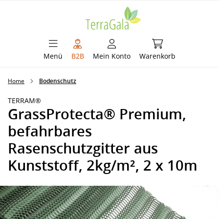
alt springen
Warenkorb enthält 
Menü
B2B
Mein Konto
Warenkorb
Home
Bodenschutz
TERRAM®
GrassProtecta® Premium,
befahrbares
Rasenschutzgitter aus
Kunststoff, 2kg/m², 2 x 10m