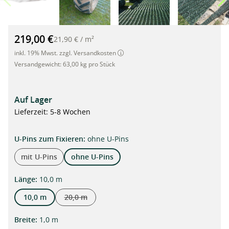
GrassProtecta® Premium, befahrbares Rasenschutzgitter aus K
219,00 €
21,90 €
/
m²
inkl. 19% Mwst. zzgl. Versandkosten
Versandgewicht:
63,00 kg pro Stück
Auf Lager
Lieferzeit: 5-8 Wochen
auswählen
U-Pins zum Fixieren
:
ohne U-Pins
mit U-Pins
ohne U-Pins
auswählen
Länge
:
10,0 m
10,0 m
20,0 m
(Diese Option ist zurzeit nicht verfügbar.)
auswählen
Breite
:
1,0 m