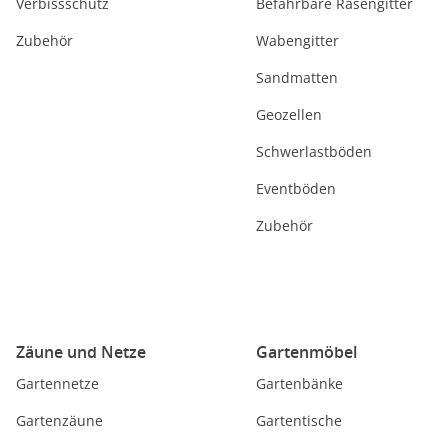
Verbissschutz
Befahrbare Rasengitter
Zubehör
Wabengitter
Sandmatten
Geozellen
Schwerlastböden
Eventböden
Zubehör
Zäune und Netze
Gartenmöbel
Gartennetze
Gartenbänke
Gartenzäune
Gartentische