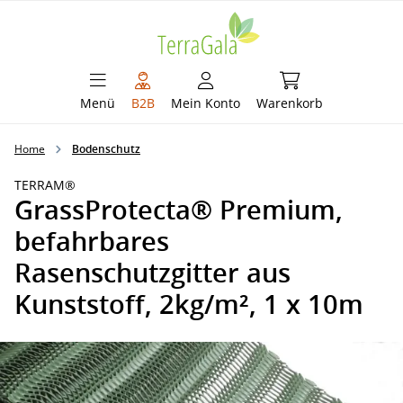
alt springen
Warenkorb enthält 
Menü
B2B
Mein Konto
Warenkorb
Home
Bodenschutz
TERRAM®
GrassProtecta® Premium,
befahrbares
Rasenschutzgitter aus
Kunststoff, 2kg/m², 1 x 10m