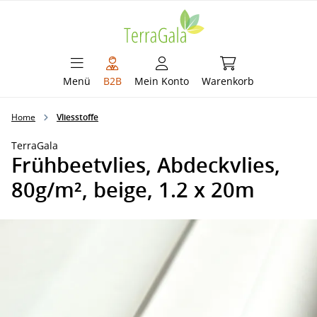
alt springen
Warenkorb enthält 
Menü
B2B
Mein Konto
Warenkorb
Home
Vliesstoffe
TerraGala
Frühbeetvlies, Abdeckvlies,
80g/m², beige, 1.2 x 20m