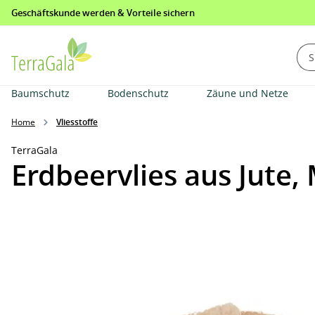
Geschäftskunde werden & Vorteile sichern
springen
Zur Hauptnavigation springen
Baumschutz
Bodenschutz
Zäune und Netze
Home
Vliesstoffe
TerraGala
Erdbeervlies aus Jute,