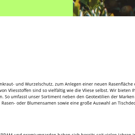
 Unkraut- und Wurzelschutz, zum Anlegen einer neuen Rasenfläche 
on Vliesstoffen sind so vielfältig wie die Vliese selbst. Wir bieten
an. So umfasst unser Sortiment neben den Geotextilien der Mar
ten Rasen- oder Blumensamen sowie eine große Auswahl an Tischde
ERRAM und premiumgarden haben sich bereits seit vielen Jahren i