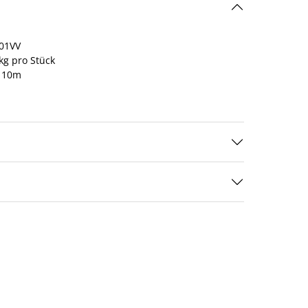
01VV
kg pro Stück
 10m