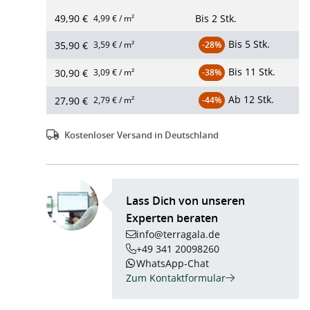
49,90 €
Bis
2 Stk.
4,99 € / m²
Bis
5 Stk.
35,90 €
3,59 € / m²
-28%
Bis
11 Stk.
30,90 €
3,09 € / m²
-38%
Ab
12 Stk.
27,90 €
2,79 € / m²
-44%
Kostenloser Versand in Deutschland
Lass Dich von unseren
Experten beraten
info@terragala.de
+49 341 20098260
WhatsApp-Chat
Zum Kontaktformular