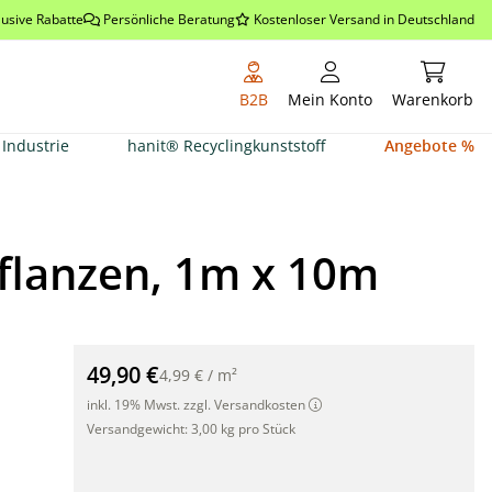
lusive Rabatte
Persönliche Beratung
Kostenloser Versand in Deutschland
Warenkor
B2B
Mein Konto
Warenkorb
Industrie
hanit® Recyclingkunststoff
Angebote %
pflanzen, 1m x 10m
Erdbeervlies aus Jute, Mulchvlies für Erdbeerpflanzen
49,90 €
4,99 €
/
m²
inkl. 19% Mwst. zzgl. Versandkosten
Versandgewicht:
3,00 kg pro Stück