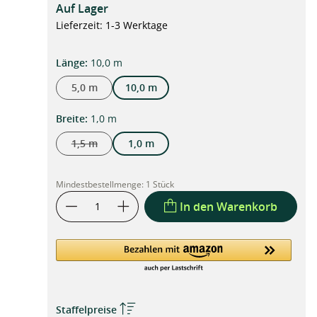
Auf Lager
Lieferzeit: 1-3 Werktage
auswählen
Länge
:
10,0 m
5,0 m
10,0 m
auswählen
Breite
:
1,0 m
1,5 m
1,0 m
(Diese Option ist zurzeit nicht verfügbar.)
Mindestbestellmenge:
1 Stück
In den Warenkorb
Staffelpreise