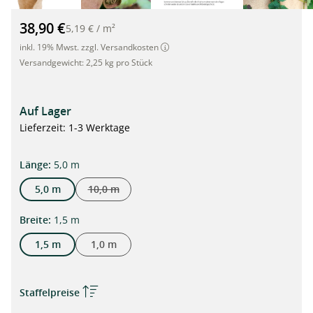
Erdbeervlies aus Jute, Mulchvlies für Erdbeerpflanzen, 1,5m x
38,90 €
5,19 €
/
m²
inkl. 19% Mwst. zzgl. Versandkosten
Versandgewicht:
2,25 kg pro Stück
Auf Lager
Lieferzeit: 1-3 Werktage
auswählen
Länge
:
5,0 m
5,0 m
10,0 m
(Diese Option ist zurzeit nicht verfügbar.)
auswählen
Breite
:
1,5 m
1,5 m
1,0 m
Staffelpreise