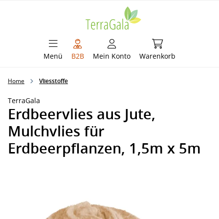
alt springen
Warenkorb enthält 
Menü
B2B
Mein Konto
Warenkorb
Home
Vliesstoffe
TerraGala
Erdbeervlies aus Jute,
Mulchvlies für
Erdbeerpflanzen, 1,5m x 5m