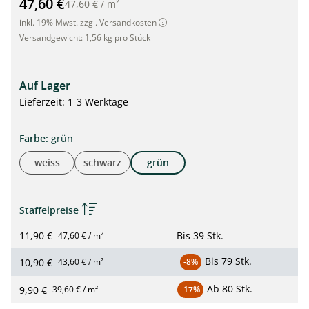
47,60 €
47,60 €
/
m²
inkl. 19% Mwst. zzgl. Versandkosten
Versandgewicht:
1,56 kg pro Stück
Auf Lager
Lieferzeit: 1-3 Werktage
auswählen
Farbe
:
grün
weiss
schwarz
grün
(Diese Option ist zurzeit nicht verfügbar.)
(Diese Option ist zurzeit nicht verfügbar.)
Staffelpreise
11,90 €
Bis
39 Stk.
47,60 € / m²
Bis
79 Stk.
10,90 €
43,60 € / m²
-8%
Ab
80 Stk.
9,90 €
39,60 € / m²
-17%