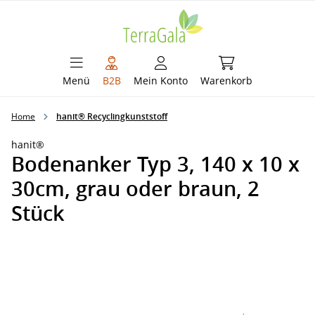
alt springen
Warenkorb enthält 
Menü
B2B
Mein Konto
Warenkorb
Home
hanit® Recyclingkunststoff
hanit®
Bodenanker Typ 3, 140 x 10 x
30cm, grau oder braun, 2
Stück