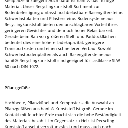
Stellplätze anzulegen? Auch dafür ist hanit® das richtige
Material. Unser Recyclingkunststoff-Sortiment zur
Bodenbefestigung umfasst hochbelastbare Rasengittersteine,
Schwerlastplatten und Pflastersteine. Bodensysteme aus
Recyclingkunststoff bieten den unschlagbaren Vorteil ihres
geringeren Gewichtes und dennoch hoher Belastbarkeit.
Gerade beim Bau von größeren Stell- und Paddockflächen
bedeutet dies eine höhere Ladekapazität, geringere
Transportkosten und einen schnelleren Verbau. Sowohl
Schwerlastbodenplatten als auch Rasengittersteine aus
hanit®-Recyclingkunststoff sind geeignet für Lastklasse SLW
60 nach DIN 1072.
Pflanzgefäße
Hochbeete, Pflanzkübel und Komposter – die Auswahl an
Pflanzgefäßen aus hanit® Kunststoff ist groß. Gerade im
Kontakt mit feuchter Erde macht sich die hohe Beständigkeit
des Materials bezahlt. Im Gegensatz zu Holz ist Recycling
Kunststoff absolut verrottungsfest und muss auch nach