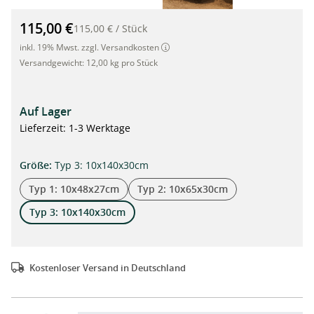
Bodenanker Typ 3, 140 x 10 x 30cm, grau oder braun, 2 Stück"
115,00 €
115,00 €
/
Stück
inkl. 19% Mwst. zzgl. Versandkosten
Versandgewicht:
12,00 kg pro Stück
Auf Lager
Lieferzeit: 1-3 Werktage
auswählen
Größe
:
Typ 3: 10x140x30cm
Typ 1: 10x48x27cm
Typ 2: 10x65x30cm
Typ 3: 10x140x30cm
Kostenloser Versand in Deutschland