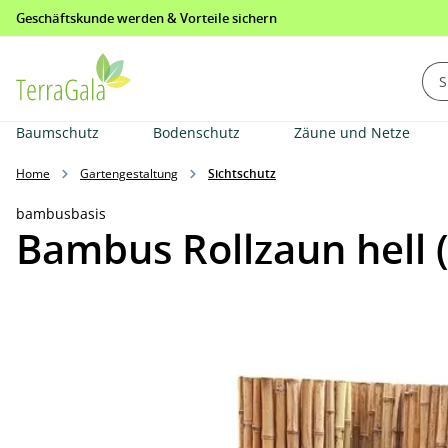
Geschäftskunde werden & Vorteile sichern
springen
Zur Hauptnavigation springen
Baumschutz
Bodenschutz
Zäune und Netze
Home
Gartengestaltung
Sichtschutz
bambusbasis
Bambus Rollzaun hell 