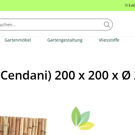
Exk
Gartenmöbel
Gartengestaltung
Vliesstoffe
(Cendani) 200 x 200 x Ø