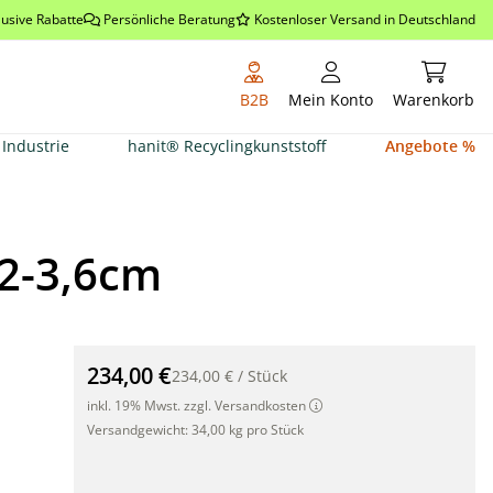
lusive Rabatte
Persönliche Beratung
Kostenloser Versand in Deutschland
Warenkor
B2B
Mein Konto
Warenkorb
Industrie
hanit® Recyclingkunststoff
Angebote %
 2-3,6cm
Bambus Rollzaun hell (Cendani) 200 x 200 x Ø 2-3,6cm
234,00 €
234,00 €
/
Stück
inkl. 19% Mwst. zzgl. Versandkosten
Versandgewicht:
34,00 kg pro Stück