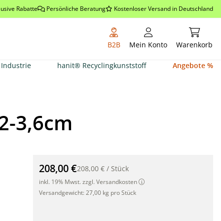
lusive Rabatte
Persönliche Beratung
Kostenloser Versand in Deutschland
Warenkor
B2B
Mein Konto
Warenkorb
Industrie
hanit® Recyclingkunststoff
Angebote %
 2-3,6cm
Bambus Rollzaun hell (Cendani) 180 x 200 x Ø 2-3,6cm
208,00 €
208,00 €
/
Stück
inkl. 19% Mwst. zzgl. Versandkosten
Versandgewicht:
27,00 kg pro Stück