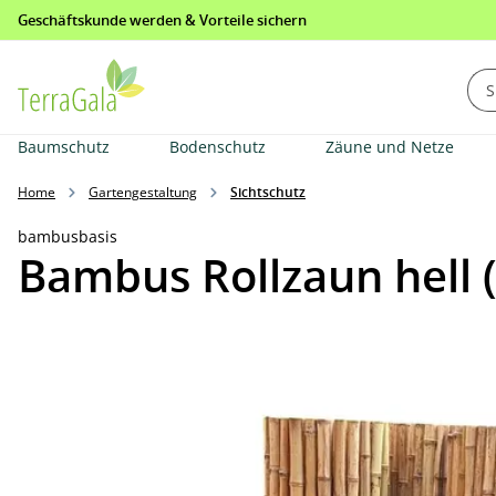
Geschäftskunde werden & Vorteile sichern
springen
Zur Hauptnavigation springen
Baumschutz
Bodenschutz
Zäune und Netze
Home
Gartengestaltung
Sichtschutz
bambusbasis
Bambus Rollzaun hell 