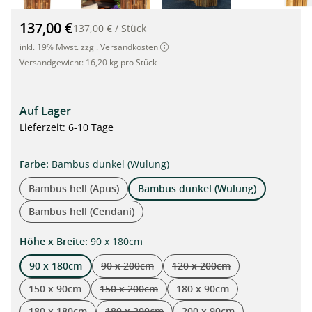
Bambus Rollzaun dunkel (Wulung) 90 x 180 x Ø 4-5,6cm"
137,00 €
137,00 €
/
Stück
inkl. 19% Mwst. zzgl. Versandkosten
Versandgewicht:
16,20 kg pro Stück
Auf Lager
Lieferzeit: 6-10 Tage
auswählen
Farbe
:
Bambus dunkel (Wulung)
Bambus hell (Apus)
Bambus dunkel (Wulung)
Bambus hell (Cendani)
(Diese Option ist zurzeit nicht verfügbar.)
auswählen
Höhe x Breite
:
90 x 180cm
90 x 180cm
90 x 200cm
120 x 200cm
(Diese Option ist zurzeit nicht verfügbar.)
(Diese Option ist zurzeit nic
150 x 90cm
150 x 200cm
180 x 90cm
(Diese Option ist zurzeit nicht verfügbar.)
180 x 180cm
180 x 200cm
200 x 90cm