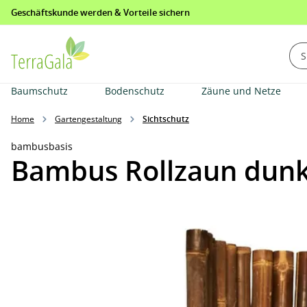
Geschäftskunde werden & Vorteile sichern
springen
Zur Hauptnavigation springen
Baumschutz
Bodenschutz
Zäune und Netze
Home
Gartengestaltung
Sichtschutz
bambusbasis
Bambus Rollzaun dunke