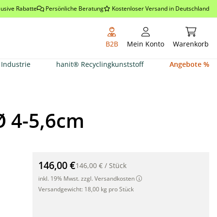
lusive Rabatte
Persönliche Beratung
Kostenloser Versand in Deutschland
Warenkor
B2B
Mein Konto
Warenkorb
Industrie
hanit® Recyclingkunststoff
Angebote %
Ø 4-5,6cm
Bambus Rollzaun dunkel (Wulung) 200 x 90 x Ø 4-5,6c
146,00 €
146,00 €
/
Stück
inkl. 19% Mwst. zzgl. Versandkosten
Versandgewicht:
18,00 kg pro Stück