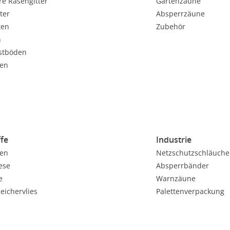
re Rasengitter
Gartenzäune
ter
Absperrzäune
ten
Zubehör
n
stböden
en
ffe
Industrie
ien
Netzschutzschläuche
ese
Absperrbänder
e
Warnzäune
eichervlies
Palettenverpackung