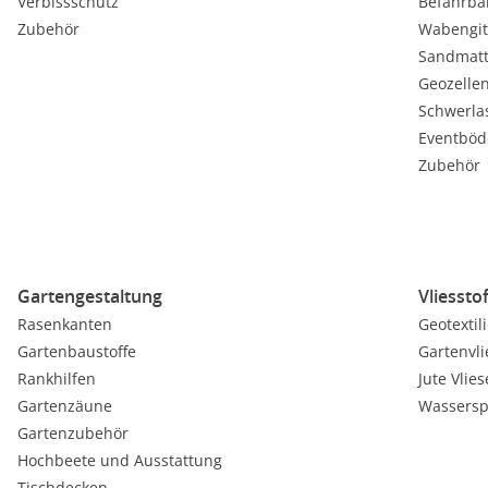
Verbissschutz
Befahrba
Zubehör
Wabengit
Sandmat
Geozelle
Schwerla
Eventböd
Zubehör
Gartengestaltung
Vliessto
Rasenkanten
Geotextil
Gartenbaustoffe
Gartenvli
Rankhilfen
Jute Vlies
Gartenzäune
Wassersp
Gartenzubehör
Hochbeete und Ausstattung
Tischdecken