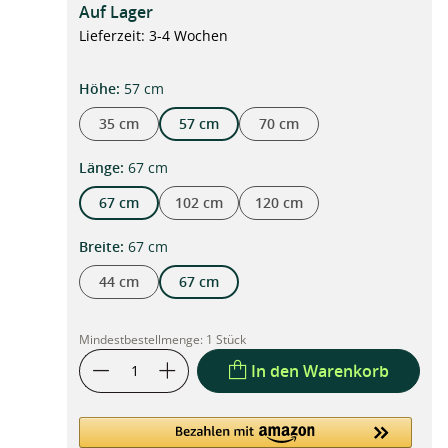
Auf Lager
Lieferzeit: 3-4 Wochen
auswählen
Höhe
:
57 cm
35 cm
57 cm
70 cm
auswählen
Länge
:
67 cm
67 cm
102 cm
120 cm
auswählen
Breite
:
67 cm
44 cm
67 cm
Mindestbestellmenge:
1 Stück
In den Warenkorb