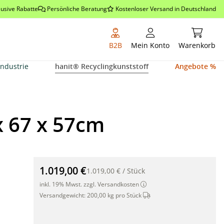
lusive Rabatte
Persönliche Beratung
Kostenloser Versand in Deutschland
Warenkor
B2B
Mein Konto
Warenkorb
Industrie
hanit® Recyclingkunststoff
Angebote %
 67 x 57cm
Bambus-Hochbeet mit Edelstahl-Rahmen, 67 x 67 x 57
1.019,00 €
1.019,00 €
/
Stück
inkl. 19% Mwst. zzgl. Versandkosten
Dieser Artikel wird per Sp
Versandgewicht:
200,00 kg pro Stück