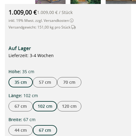
Bambus-Hochbeet mit Edelstahl-Rahmen, 102 x 67 x 35cm"
1.009,00 €
1.009,00 €
/
Stück
inkl. 19% Mwst. zzgl. Versandkosten
Dieser Artikel wird per Spedition ve
Versandgewicht:
151,00 kg pro Stück
Auf Lager
Lieferzeit: 3-4 Wochen
auswählen
Höhe
:
35 cm
35 cm
57 cm
70 cm
auswählen
Länge
:
102 cm
67 cm
102 cm
120 cm
auswählen
Breite
:
67 cm
44 cm
67 cm