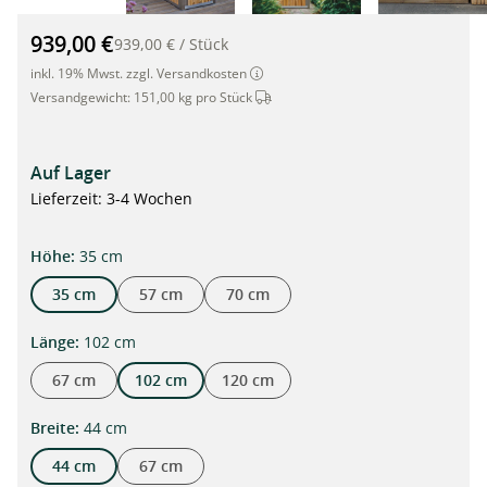
Bambus-Hochbeet mit Edelstahl-Rahmen, 102 x 44 x 35cm"
939,00 €
939,00 €
/
Stück
inkl. 19% Mwst. zzgl. Versandkosten
Dieser Artikel wird per Spedition ve
Versandgewicht:
151,00 kg pro Stück
Auf Lager
Lieferzeit: 3-4 Wochen
auswählen
Höhe
:
35 cm
35 cm
57 cm
70 cm
auswählen
Länge
:
102 cm
67 cm
102 cm
120 cm
auswählen
Breite
:
44 cm
44 cm
67 cm