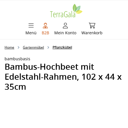
alt springen
Warenkorb enthält 
Menü
B2B
Mein Konto
Warenkorb
Home
Gartenmöbel
Pflanzkübel
bambusbasis
Bambus-Hochbeet mit
Edelstahl-Rahmen, 102 x 44 x
35cm