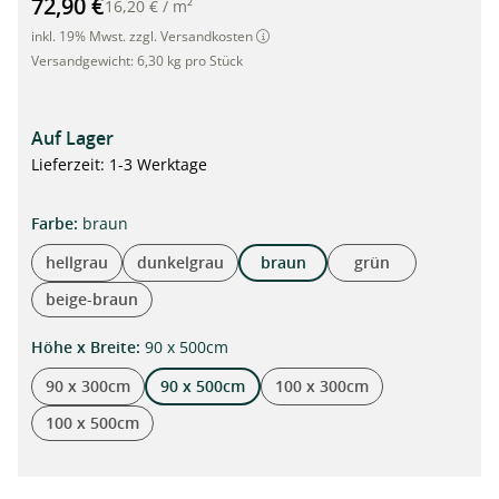
72,90 €
16,20 €
/
m²
inkl. 19% Mwst. zzgl. Versandkosten
Versandgewicht:
6,30 kg pro Stück
Auf Lager
Lieferzeit: 1-3 Werktage
auswählen
Farbe
:
braun
hellgrau
dunkelgrau
braun
grün
beige-braun
auswählen
Höhe x Breite
:
90 x 500cm
90 x 300cm
90 x 500cm
100 x 300cm
100 x 500cm